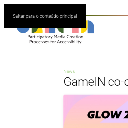
Saltar para o conteúdo principal
News
GameIN co-or