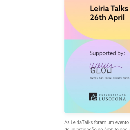
As LeiriaTalks foram um evento 
de investigação no âmbito dos j