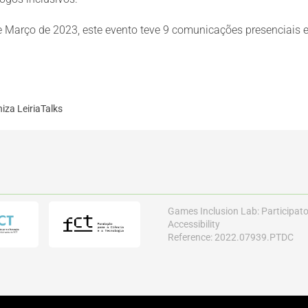
e Março de 2023, este evento teve 9 comunicações presenciais e
za LeiriaTalks
Games Inclusion Lab: Participat
Accessibility
Reference: 2022.07939.PTDC