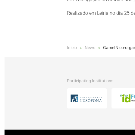
Realizado em Leiria no dia 25 d
Início
News
GameIN co-organi
Participating Institutions