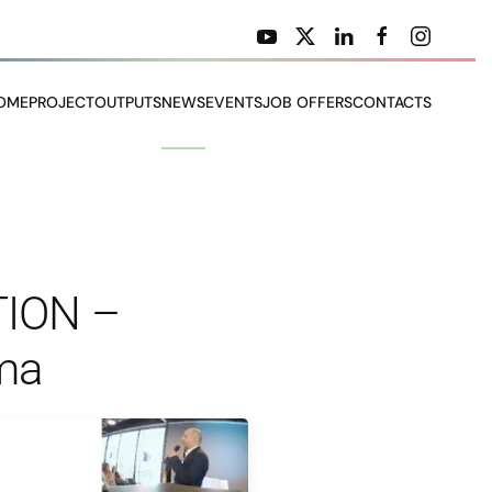
OME
PROJECT
OUTPUTS
NEWS
EVENTS
JOB OFFERS
CONTACTS
TION –
rma