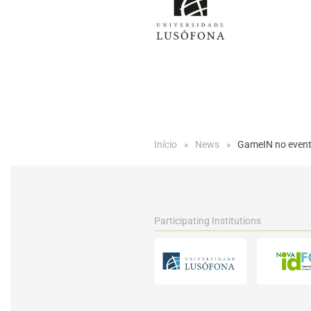
Início
News
GameIN no event
Participating Institutions