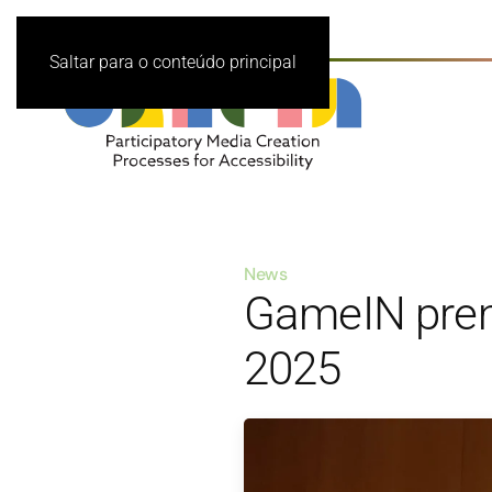
Saltar para o conteúdo principal
News
GameIN prem
2025