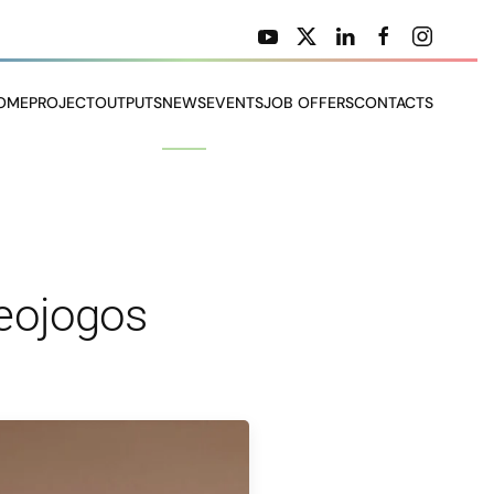
OME
PROJECT
OUTPUTS
NEWS
EVENTS
JOB OFFERS
CONTACTS
eojogos