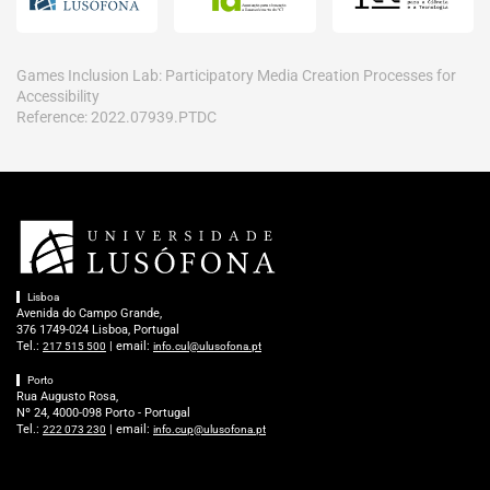
Games Inclusion Lab: Participatory Media Creation Processes for
Accessibility
Reference: 2022.07939.PTDC
Lisboa
Avenida do Campo Grande,
376 1749-024 Lisboa, Portugal
Tel.:
| email:
217 515 500
info.cul@ulusofona.pt
Porto
Rua Augusto Rosa,
Nº 24, 4000-098 Porto - Portugal
Tel.:
| email:
222 073 230
info.cup@ulusofona.pt