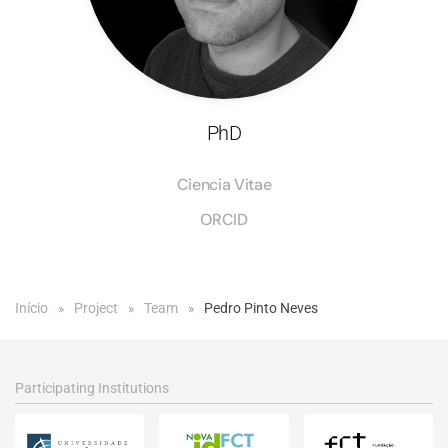
PhD
Ciencia Vitae
ORCID
Início
Project
Team
Pedro Pinto Neves
Participating Institutions